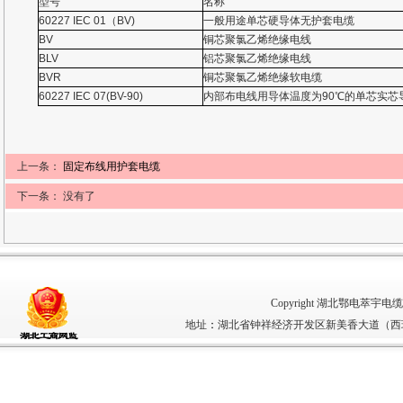
型号
名称
60227 IEC 01
（
BV)
一般用途单芯硬导体无护套电缆
BV
铜芯聚氯乙烯绝缘电线
BLV
铝芯聚氯乙烯绝缘电线
BVR
铜芯聚氯乙烯绝缘软电缆
60227 IEC 07(BV-90)
内部布电线用导体温度为
90
℃的单芯实芯
上一条：
固定布线用护套电缆
下一条： 没有了
Copyright 湖北鄂电萃宇电缆有限
地址
：
湖北省钟祥经济开发区新美香大道（西环路5号）