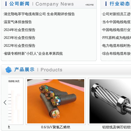
·
湖北鄂电萃宇电缆有限公司 生命周期评价报告
·
公司对新招员工进
·
温室气体排放报告
·
当今中国电线电缆
·
2024年社会责任报告
·
中国电线电缆行业
·
2023年社会责任报告
·
PPE原料成为电
·
2022年社会责任报告
·
电力电缆布线时热
·
省级专精特新"小巨人"企业名单第四批
·
综合布线电缆布放
乙烯绝
0.6/1kV聚氯乙烯绝
铝绞线及钢芯铝绞线