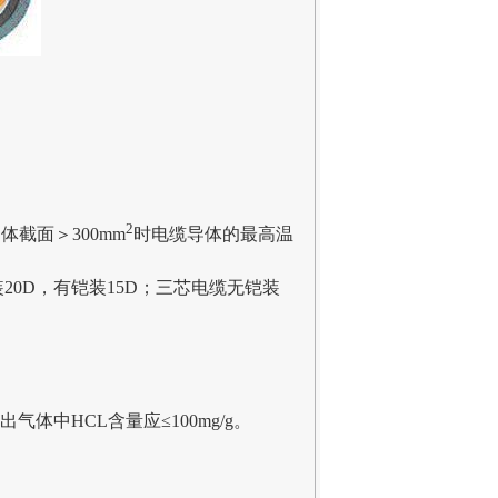
2
导体截面
＞
300mm
时电缆导体的最高温
装
20D
，有铠装
15D
；三芯电缆无铠装
出气体中
HCL
含量应≤
100mg/g
。