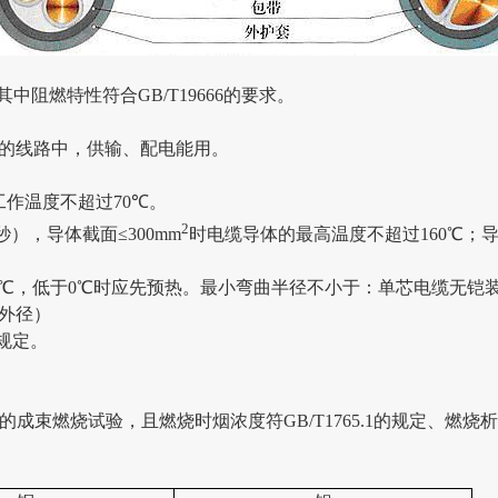
其中阻燃特性符合
GB/T19666
的要求。
的线路中，供输、配电能用。
工作温度不超过
70
℃
。
2
秒），导体截面
≤
300mm
时电缆导体的最高温度不超过
160
℃
；
℃
，低于
0
℃
时应先预热。最小弯曲半径不小于：单芯电缆无铠
外径）
规定。
的成束燃烧试验，且燃烧时烟浓度符
GB/T1765.1
的规定、燃烧析