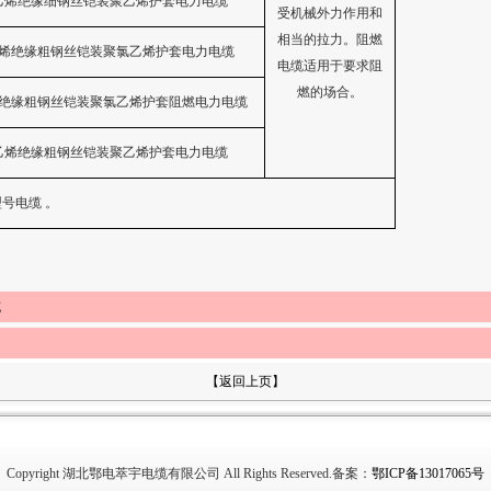
乙烯绝缘细钢丝铠装聚乙烯护套电力电缆
受机械外力作用和
相当的拉力。阻燃
烯绝缘粗钢丝铠装聚氯乙烯护套电力电缆
电缆适用于要求阻
燃的场合。
绝缘粗钢丝铠装聚氯乙烯护套阻燃电力电缆
乙烯绝缘粗钢丝铠装聚乙烯护套电力电缆
型号电缆
。
缆
【返回上页】
Copyright 湖北鄂电萃宇电缆有限公司 All Rights Reserved.备案：
鄂ICP备13017065号