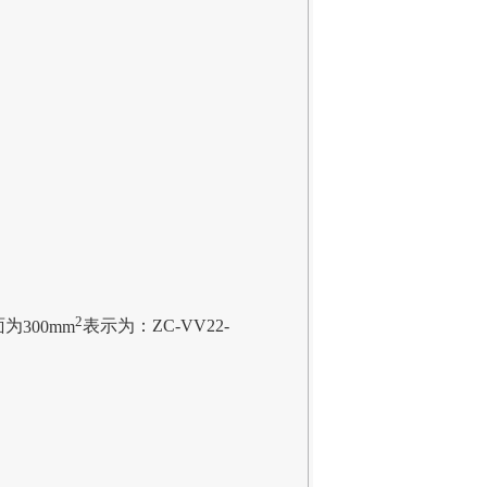
2
面为
300mm
表示为：
ZC-VV22-