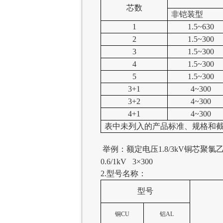
芯数
非铠装型
1
1.5~630
2
1.5~300
3
1.5~300
4
1.5~300
5
1.5~300
3+1
4~300
3+2
4~300
4+1
4~300
表中未列入的产品标准、规格和
举例：额定电压
1.8/3kV
铜芯聚氯
0.6/1kV
3
×
300
2.
型号名称：
型号
铜
CU
铝
AL