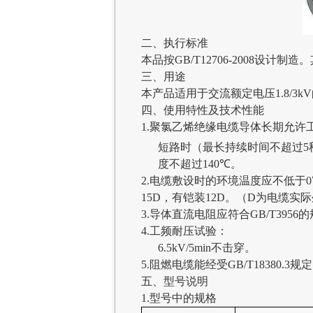
二、
执行标准
本品按
GB/T12706-2008
设计制造。
三、
用途
本产品适用于交流额定电压
1.8/3kV
四、
使用特性及技术性能
1.
聚氯乙烯绝缘电缆导体长期允许
短路时（最长持续时间不超过
5
度不超过
140
℃
。
2.
电缆敷设时的环境温度应不低于
0
15D
，有铠装
12D
。（
D
为电缆实际
3.
导体直流电阻应符合
GB/T3956
的
4.
工频耐压试验：
6.5kV/5min
不击穿。
5.
阻燃电缆能经受
GB/T18380.3
规定
五、型号说明
1.
型号中的规格